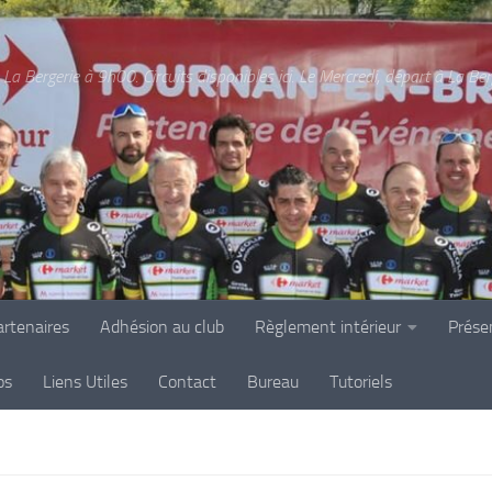
La Bergerie à 9h00. Circuits disponibles ici. Le Mercredi, départ à La Be
rtenaires
Adhésion au club
Règlement intérieur
Prése
os
Liens Utiles
Contact
Bureau
Tutoriels