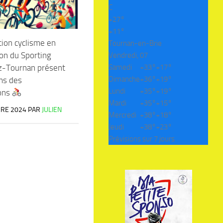
C
+
27°
+
11°
tion cyclisme en
Tournan-en-Brie
on du Sporting
Vendredi, 07
z-Tournan présent
Samedi
+
33°
+
17°
Dimanche
+
36°
+
19°
ms des
Lundi
+
35°
+
19°
ions
Mardi
+
35°
+
15°
RE 2024
PAR
JULIEN
Mercredi
+
38°
+
18°
Jeudi
+
38°
+
23°
Prévisions sur 7 jours