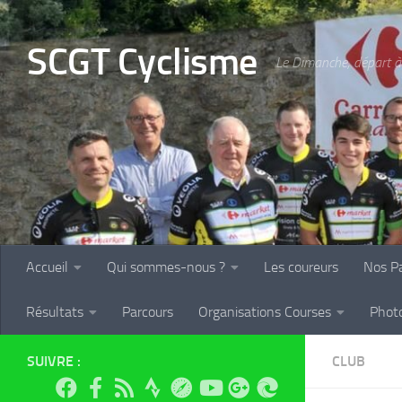
Skip to content
SCGT Cyclisme
Le Dimanche, départ à 
Accueil
Qui sommes-nous ?
Les coureurs
Nos Pa
Résultats
Parcours
Organisations Courses
Phot
SUIVRE :
CLUB