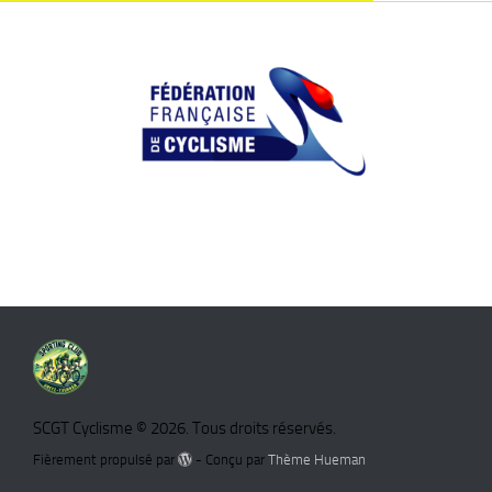
SCGT Cyclisme © 2026. Tous droits réservés.
Fièrement propulsé par
- Conçu par
Thème Hueman