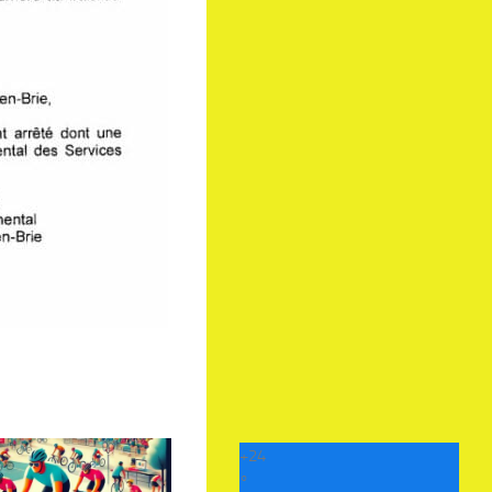
+
24
°