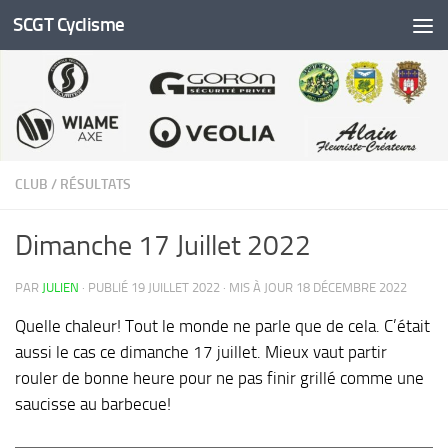
SCGT Cyclisme
Skip to content
CLUB
/
RÉSULTATS
Dimanche 17 Juillet 2022
PAR
JULIEN
· PUBLIÉ
19 JUILLET 2022
· MIS À JOUR
18 DÉCEMBRE 2022
Quelle chaleur! Tout le monde ne parle que de cela. C’était
aussi le cas ce dimanche 17 juillet. Mieux vaut partir
rouler de bonne heure pour ne pas finir grillé comme une
saucisse au barbecue!