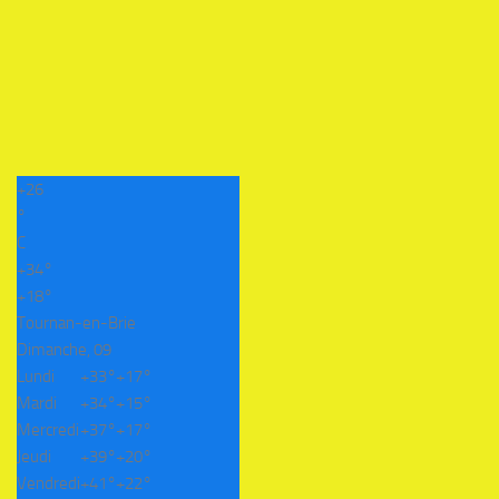
+
26
°
C
+
34°
+
18°
Tournan-en-Brie
Dimanche, 09
Lundi
+
33°
+
17°
Mardi
+
34°
+
15°
Mercredi
+
37°
+
17°
Jeudi
+
39°
+
20°
Vendredi
+
41°
+
22°