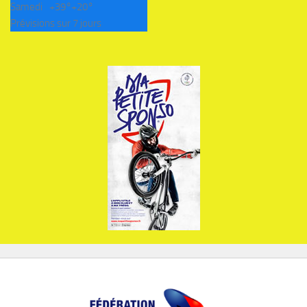
Samedi
+
39°
+
20°
Prévisions sur 7 jours