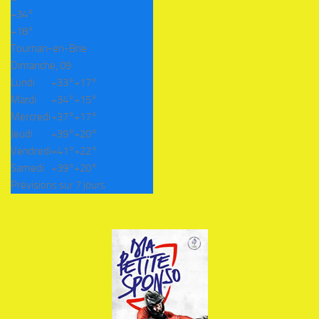
+
34°
+
18°
Tournan-en-Brie
Dimanche, 09
Lundi
+
33°
+
17°
Mardi
+
34°
+
15°
Mercredi
+
37°
+
17°
Jeudi
+
39°
+
20°
Vendredi
+
41°
+
22°
Samedi
+
39°
+
20°
Prévisions sur 7 jours