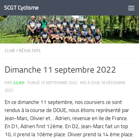
SCGT Cyclisme
Skip to content
CLUB
/
RÉSULTATS
Dimanche 11 septembre 2022
PAR
JULIEN
· PUBLIÉ
15 SEPTEMBRE 2022
· MIS À JOUR
18 DÉCEMBRE
2022
En ce dimanche 11 septembre, nos coursiers ce sont
rendus à la course de DOUE, nous étions représenté par
Jean-Marc, Olivier et… Adrien, revenue en Ile de France.
En D1, Adrien finit 12ème. En D2, Jean-Marc fait un top
10, il prend la 10ème place. Olivier prend la 14 ème place.