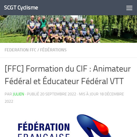
SCGT Cyclisme
Skip to content
FEDERATION FFC
/
FÉDÉRATIONS
[FFC] Formation du CIF : Animateur
Fédéral et Éducateur Fédéral VTT
PAR
JULIEN
· PUBLIÉ
20 SEPTEMBRE 2022
· MIS À JOUR
18 DÉCEMBRE
2022