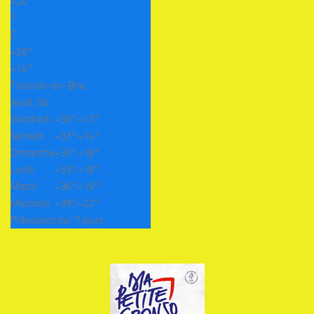
+
24
°
C
+
26°
+
14°
Tournan-en-Brie
Jeudi, 06
Vendredi
+
30°
+
12°
Samedi
+
33°
+
14°
Dimanche
+
35°
+
18°
Lundi
+
33°
+
18°
Mardi
+
36°
+
19°
Mercredi
+
39°
+
22°
Prévisions sur 7 jours