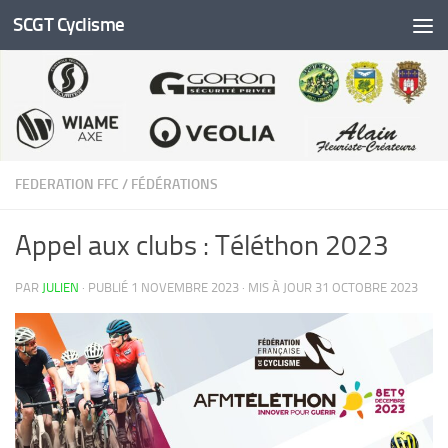
SCGT Cyclisme
Skip to content
FEDERATION FFC
/
FÉDÉRATIONS
Appel aux clubs : Téléthon 2023
PAR
JULIEN
· PUBLIÉ
1 NOVEMBRE 2023
· MIS À JOUR
31 OCTOBRE 2023