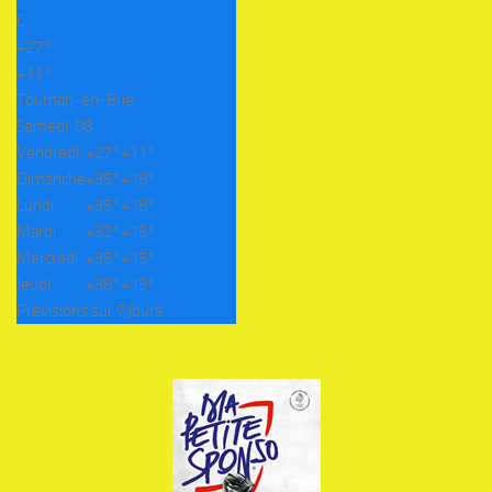
C
+
27°
+
11°
Tournan-en-Brie
Samedi, 08
Vendredi
+
27°
+
11°
Dimanche
+
35°
+
18°
Lundi
+
35°
+
18°
Mardi
+
32°
+
16°
Mercredi
+
35°
+
15°
Jeudi
+
38°
+
19°
Prévisions sur 7 jours