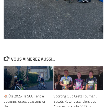
VOUS AIMEREZ AUSSI...
Été 2025 : le SCGT entre
Sporting Club Gretz Tournan :
podiums locaux et ascension
Succès Retentissant lors des
alpine
Courses du 4 juin 2023, la