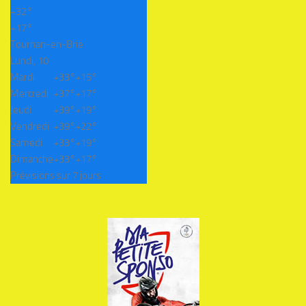
+
32°
+
17°
Tournan-en-Brie
Lundi, 10
Mardi
+
33°
+
15°
Mercredi
+
37°
+
17°
Jeudi
+
39°
+
19°
Vendredi
+
39°
+
22°
Samedi
+
33°
+
19°
Dimanche
+
33°
+
17°
Prévisions sur 7 jours