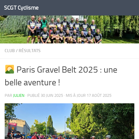
SCGT Cyclisme
Skip to content
CLUB
/
RÉSULTATS
Paris Gravel Belt 2025 : une
belle aventure !
PAR
JULIEN
· PUBLIÉ
30 JUIN 2025
· MIS À JOUR
17 AOÛT 2025