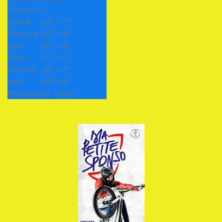
Vendredi, 07
Samedi
+
33°
+
17°
Dimanche
+
36°
+
19°
Lundi
+
35°
+
19°
Mardi
+
35°
+
15°
Mercredi
+
38°
+
18°
Jeudi
+
38°
+
23°
Prévisions sur 7 jours