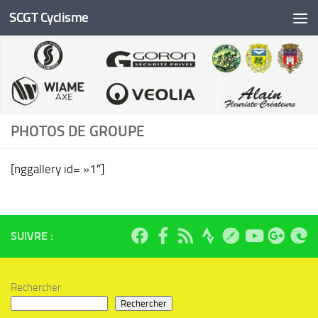
SCGT Cyclisme
Skip to content
PHOTOS DE GROUPE
[nggallery id= »1″]
SUIVRE :
Rechercher
Rechercher