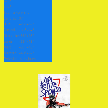
+
26°
+
14°
Tournan-en-Brie
Vendredi, 07
Jeudi
+
26°
+
14°
Samedi
+
33°
+
14°
Dimanche
+
36°
+
18°
Lundi
+
36°
+
19°
Mardi
+
37°
+
16°
Mercredi
+
40°
+
24°
Prévisions sur 7 jours