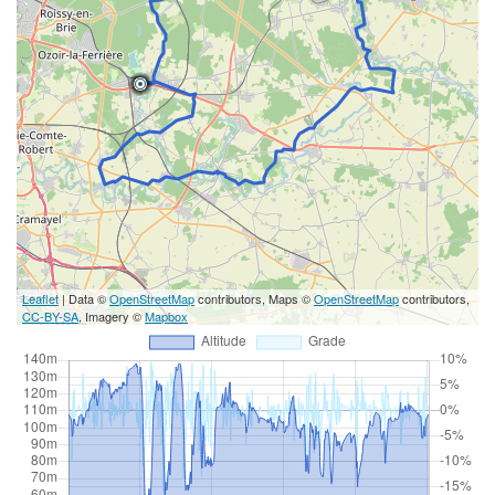
Leaflet
| Data ©
OpenStreetMap
contributors, Maps ©
OpenStreetMap
contributors,
CC-BY-SA
, Imagery ©
Mapbox