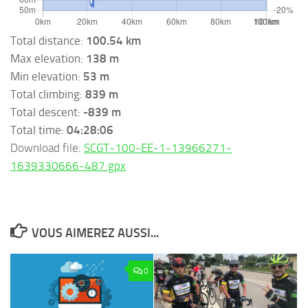
Total distance:
100.54 km
Max elevation:
138 m
Min elevation:
53 m
Total climbing:
839 m
Total descent:
-839 m
Total time:
04:28:06
Download file:
SCGT-100-EE-1-13966271-
1639330666-487.gpx
VOUS AIMEREZ AUSSI...
0