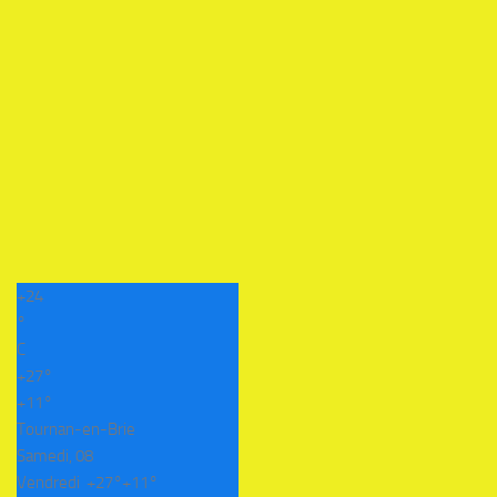
+
24
°
C
+
27°
+
11°
Tournan-en-Brie
Samedi, 08
Vendredi
+
27°
+
11°