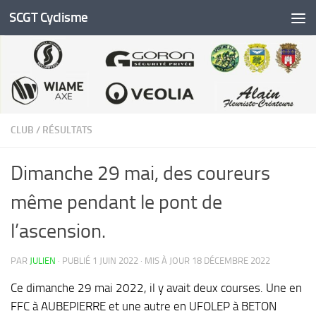
SCGT Cyclisme
Skip to content
CLUB
/
RÉSULTATS
Dimanche 29 mai, des coureurs
même pendant le pont de
l’ascension.
PAR
JULIEN
· PUBLIÉ
1 JUIN 2022
· MIS À JOUR
18 DÉCEMBRE 2022
Ce dimanche 29 mai 2022, il y avait deux courses. Une en
FFC à AUBEPIERRE et une autre en UFOLEP à BETON