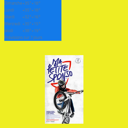
Dimanche
+
35°
+
18°
Lundi
+
35°
+
18°
Mardi
+
32°
+
16°
Mercredi
+
35°
+
15°
Jeudi
+
38°
+
19°
Prévisions sur 7 jours