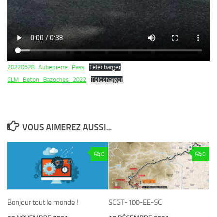
20220528_Aubepierre_Pass
Télécharger
CLM_Beton_Bazoches_2022
Télécharger
VOUS AIMEREZ AUSSI...
0
0
Bonjour tout le monde !
SCGT-100-EE-SC