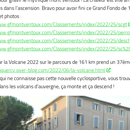
pour gravir le mythique mont Ventoux ! La chaleur est vite arr
 dans l’ascension. Bravo pour avoir fini ce Grand Fondo de 
et photos :
ww.gfmontventoux.com/Classements/index/2022/25/scgt
ww.gfmontventoux.com/Classements/index/2022/25/perro
ww.gfmontventoux.com/Classements/index/2022/25/desch
ww.gfmontventoux.com/Classements/index/2022/25/sc%20
 la Volcane 2022 sur le parcours de 161 km prend un 37ème
loquercy.over-blog.com/2022/06/la-volcane.html
qui ne connaisse pas cette nouvelle cyclosportive, vous trouv
 dans les volcans d’auvergne, ça monte et ça descend !