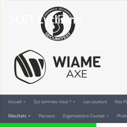
Skip to content
SCGT Cyclisme
Le Dimanche, départ à 
Accueil
Qui sommes-nous ?
Les coureurs
Nos Pa
Résultats
Parcours
Organisations Courses
Phot