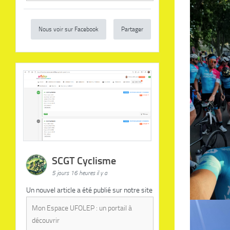
Nous voir sur Facebook
Partager
SCGT Cyclisme
5 jours 16 heures il y a
Un nouvel article a été publié sur notre site
Mon Espace UFOLEP : un portail à
découvrir