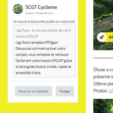
SCGT Cyclisme
5 jours 16 heures il y a
Un nouvel article a été publié sur notre site
Ligu'Asso : le nouveau portail de votre
licence UFOLEP
Ligu'Asso remplace Affiligue !
Découvrez comment activer votre
compte, vous connecter et retrouver
facilement votre licence UFOLEP grâce
à notre guide illustré, simple, rapide et
Olivier a c
accessible à tous.
présente su
29ème pla
Photos:
L
Nous voir sur Facebook
Partager