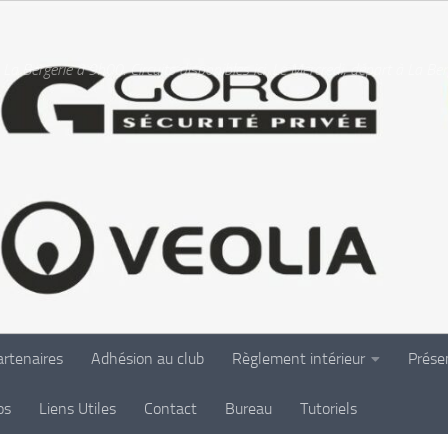
La Bergerie à 9h00. Circuits disponibles ici. Le Mercredi, départ à La Be
rtenaires
Adhésion au club
Règlement intérieur
Prése
os
Liens Utiles
Contact
Bureau
Tutoriels