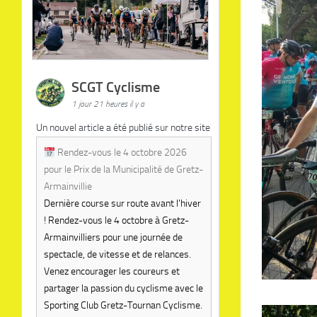
SCGT Cyclisme
1 jour 21 heures il y a
Un nouvel article a été publié sur notre site
Rendez-vous le 4 octobre 2026
pour le Prix de la Municipalité de Gretz-
Armainvillie
Dernière course sur route avant l'hiver
! Rendez-vous le 4 octobre à Gretz-
Armainvilliers pour une journée de
spectacle, de vitesse et de relances.
Venez encourager les coureurs et
partager la passion du cyclisme avec le
Sporting Club Gretz-Tournan Cyclisme.