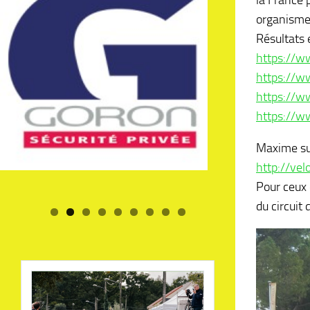
la France 
organismes
Résultats 
https://w
https://w
https://w
https://w
Maxime sur
http://ve
Pour ceux 
du circuit