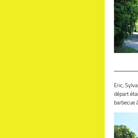
Eric, Sylv
départ étai
barbecue à