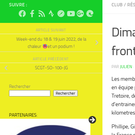
SUIVRE :
CLUB
/
RÉ
Dima
ARTICLE SUIVANT
Week-end du 18 & 19 juin 2022, de la
front
chaleur
et un podium !
ARTICLE PRÉCÉDENT
PAR
JULIEN
·
SCGT-SO-100-JG
Les membre
Rechercher
en équipe 
Rechercher
Tretoire, d
d’entrain
kilometres
PARTENAIRES:
Phillipe, 