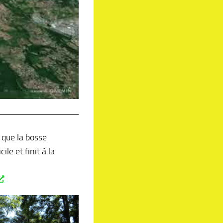
e que la bosse
ile et finit à la