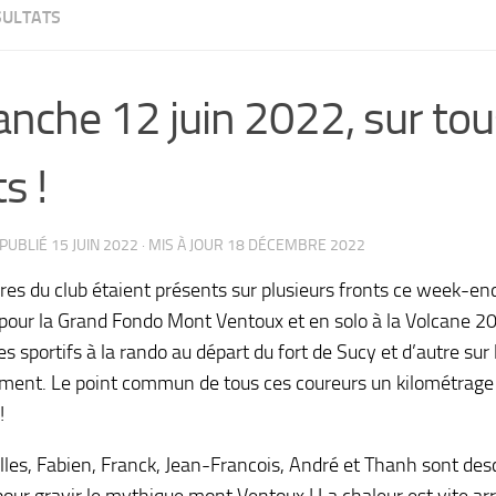
SULTATS
nche 12 juin 2022, sur tou
s !
 PUBLIÉ
15 JUIN 2022
· MIS À JOUR
18 DÉCEMBRE 2022
s du club étaient présents sur plusieurs fronts ce week-ends
pour la Grand Fondo Mont Ventoux et en solo à la Volcane 20
es sportifs à la rando au départ du fort de Sucy et d’autre sur l
ement. Le point commun de tous ces coureurs un kilométrag
!
Gilles, Fabien, Franck, Jean-Francois, André et Thanh sont de