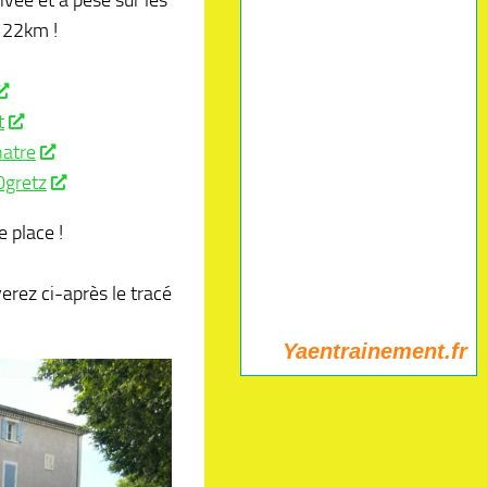
ivée et a pesé sur les
122km !
t
atre
gretz
 place !
erez ci-après le tracé
Yaentrainement.fr