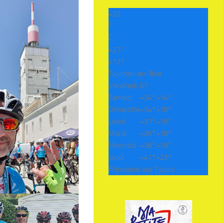
+
22
°
C
+
27°
+
12°
Tournan-en-Brie
Vendredi, 07
Samedi
+
34°
+
14°
Dimanche
+
34°
+
18°
Lundi
+
37°
+
18°
Mardi
+
36°
+
18°
Mercredi
+
38°
+
19°
Jeudi
+
41°
+
23°
Prévisions sur 7 jours