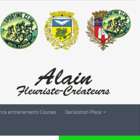
rgerie à 14h00.
nce entrainements Courses
Declaration Place