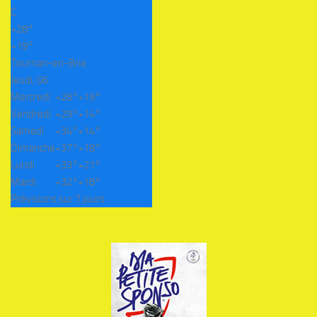
C
+
28°
+
19°
Tournan-en-Brie
Jeudi, 06
Mercredi
+
28°
+
19°
Vendredi
+
29°
+
14°
Samedi
+
34°
+
14°
Dimanche
+
37°
+
18°
Lundi
+
33°
+
21°
Mardi
+
32°
+
18°
Prévisions sur 7 jours