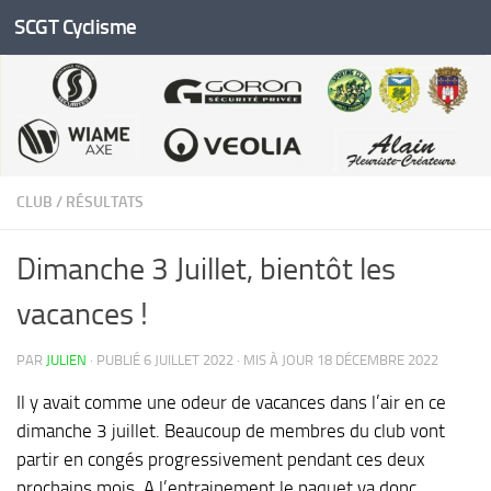
SCGT Cyclisme
Skip to content
CLUB
/
RÉSULTATS
Dimanche 3 Juillet, bientôt les
vacances !
PAR
JULIEN
· PUBLIÉ
6 JUILLET 2022
· MIS À JOUR
18 DÉCEMBRE 2022
Il y avait comme une odeur de vacances dans l’air en ce
dimanche 3 juillet. Beaucoup de membres du club vont
partir en congés progressivement pendant ces deux
prochains mois. A l’entrainement le paquet va donc