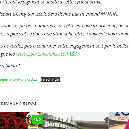
orteront le pigment souhaité à cette cyclosportive.
départ d’Oncy-sur-École sera donné par Raymond MARTIN.
s vous espérons nombreux sur cette épreuve francilienne, où se f
te sa place et ce dans une atmosphèretrès conviviale voire amic
s ne tardez pas à confirmer votre engagement soit par le bulleti
igne via
www.sportsnconnect.com
!
ès bientôt.
gagement-3-plis-2022
Télécharger
AIMEREZ AUSSI...
0