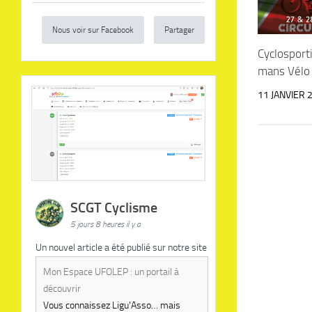
Nous voir sur Facebook
Partager
Cyclosport
mans Vélo
11 JANVIER 
SCGT Cyclisme
5 jours 8 heures il y a
Un nouvel article a été publié sur notre site
Mon Espace UFOLEP : un portail à
découvrir
Vous connaissez Ligu'Asso… mais