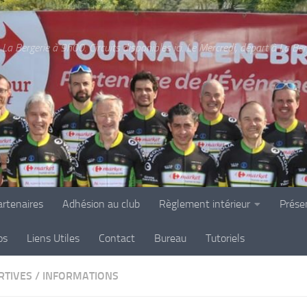
La Bergerie à 9h00. Circuits disponibles ici. Le Mercredi, départ à La Be
rtenaires
Adhésion au club
Règlement intérieur
Prése
os
Liens Utiles
Contact
Bureau
Tutoriels
RTIVES
/
INFORMATIONS