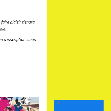
aire plaisir tiendra
ale.
n d’inscription sinon
+
24
°