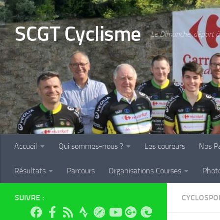
Skip to content
SCGT Cyclisme
Le Dimanche, départ à 
Accueil
Qui sommes-nous ?
Les coureurs
Nos Pa
Résultats
Parcours
Organisations Courses
Phot
SUIVRE :
CYCLOSPO