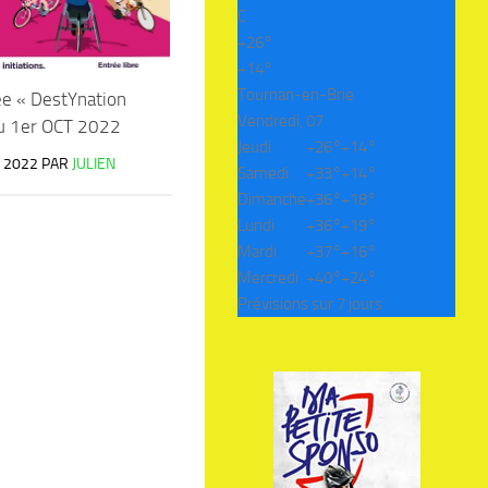
C
+
26°
+
14°
Tournan-en-Brie
e « DestYnation
Vendredi, 07
u 1er OCT 2022
Jeudi
+
26°
+
14°
 2022
PAR
JULIEN
Samedi
+
33°
+
14°
Dimanche
+
36°
+
18°
Lundi
+
36°
+
19°
Mardi
+
37°
+
16°
Mercredi
+
40°
+
24°
Prévisions sur 7 jours