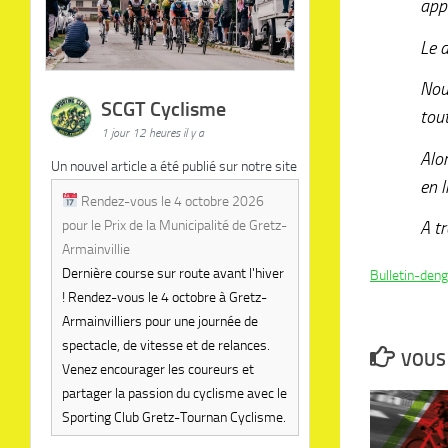
app
Le 
Nou
SCGT Cyclisme
tou
1 jour 12 heures il y a
Alor
Un nouvel article a été publié sur notre site
en l
Rendez-vous le 4 octobre 2026
pour le Prix de la Municipalité de Gretz-
A tr
Armainvillie
Dernière course sur route avant l'hiver
Bulletin-den
! Rendez-vous le 4 octobre à Gretz-
Armainvilliers pour une journée de
spectacle, de vitesse et de relances.
VOUS 
Venez encourager les coureurs et
partager la passion du cyclisme avec le
Sporting Club Gretz-Tournan Cyclisme.