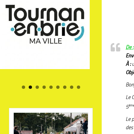
De :
Env
À :
u
Obje
Bon
Le C
5
èm
Le 
des