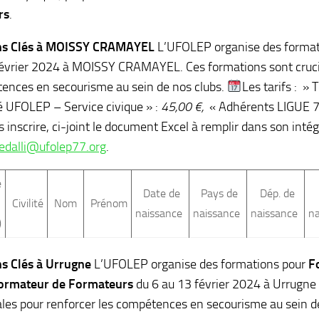
rs
.
ns Clés à MOISSY CRAMAYEL
L’UFOLEP organise des format
évrier 2024 à MOISSY CRAMAYEL. Ces formations sont crucia
ences en secourisme au sein de nos clubs.
Les tarifs : » 
é UFOLEP – Service civique » :
45,00 €,
« Adhérents LIGUE 
 inscrire, ci-joint le document Excel à remplir dans son intég
edalli@ufolep77.org
.
e
Date de
Pays de
Dép. de
Civilité
Nom
Prénom
naissance
naissance
naissance
n
)
s Clés à Urrugne
L’UFOLEP organise des formations pour
F
ormateur de Formateurs
du 6 au 13 février 2024 à Urrugne 
ales pour renforcer les compétences en secourisme au sein d