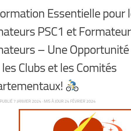
ormation Essentielle pour 
ateurs PSC1 et Formateur
ateurs – Une Opportunité
 les Clubs et les Comités
artementaux!
 PUBLIÉ
7 JANVIER 2024
· MIS À JOUR
24 FÉVRIER 2024