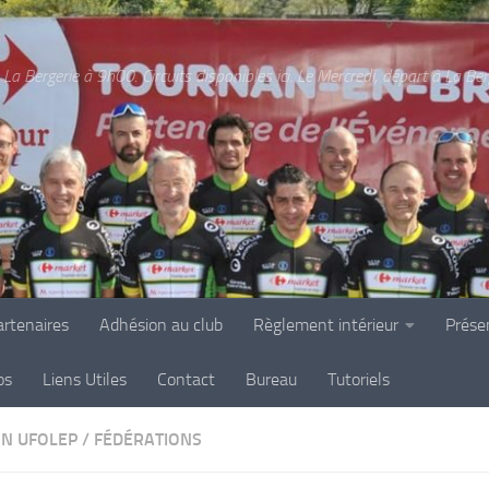
La Bergerie à 9h00. Circuits disponibles ici. Le Mercredi, départ à La Be
rtenaires
Adhésion au club
Règlement intérieur
Prése
os
Liens Utiles
Contact
Bureau
Tutoriels
ON UFOLEP
/
FÉDÉRATIONS