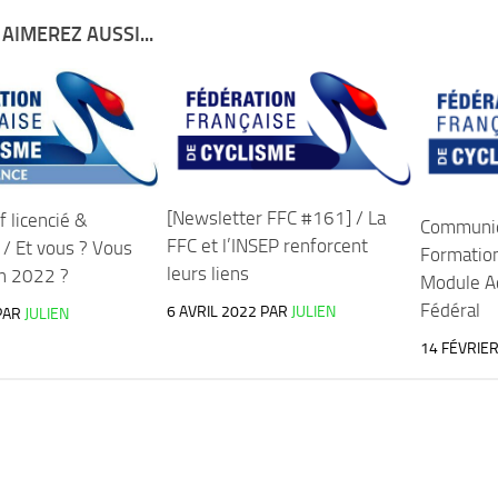
AIMEREZ AUSSI...
[Newsletter FFC #161] / La
f licencié &
Communi
FFC et l’INSEP renforcent
 / Et vous ? Vous
Formation
leurs liens
n 2022 ?
Module Ac
Fédéral
6 AVRIL 2022
PAR
JULIEN
PAR
JULIEN
14 FÉVRIE