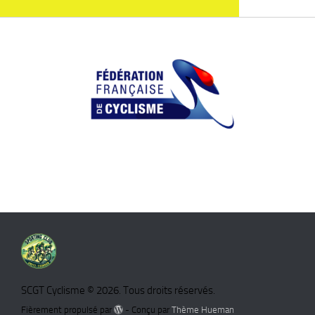
SCGT Cyclisme © 2026. Tous droits réservés.
Fièrement propulsé par
- Conçu par
Thème Hueman