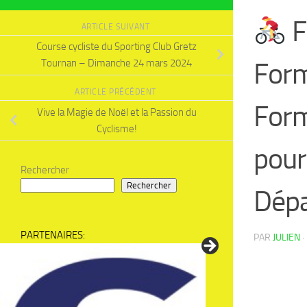
F
ARTICLE SUIVANT
Course cycliste du Sporting Club Gretz
Form
Tournan – Dimanche 24 mars 2024
ARTICLE PRÉCÉDENT
Form
Vive la Magie de Noël et la Passion du
Cyclisme!
pour
Rechercher
Rechercher
Dép
PARTENAIRES:
PAR
JULIEN
·