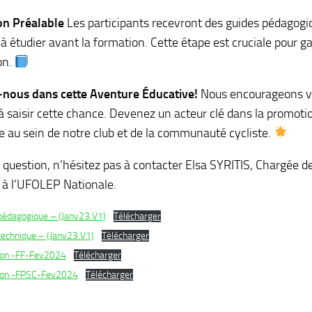
on Préalable
Les participants recevront des guides pédagogi
à étudier avant la formation. Cette étape est cruciale pour gar
on.
-nous dans cette Aventure Éducative!
Nous encourageons v
saisir cette chance. Devenez un acteur clé dans la promotion
 au sein de notre club et de la communauté cycliste.
 question, n’hésitez pas à contacter Elsa SYRITIS, Chargée d
 à l’UFOLEP Nationale.
édagogique – (Janv23.V1)
Télécharger
echnique – (Janv23.V1)
Télécharger
ion -FF-Fev2024
Télécharger
tion -FPSC-Fev2024
Télécharger