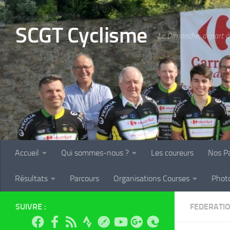
Skip to content
SCGT Cyclisme
Le Dimanche, départ à 
Accueil
Qui sommes-nous ?
Les coureurs
Nos Pa
Résultats
Parcours
Organisations Courses
Phot
SUIVRE :
FEDERATI