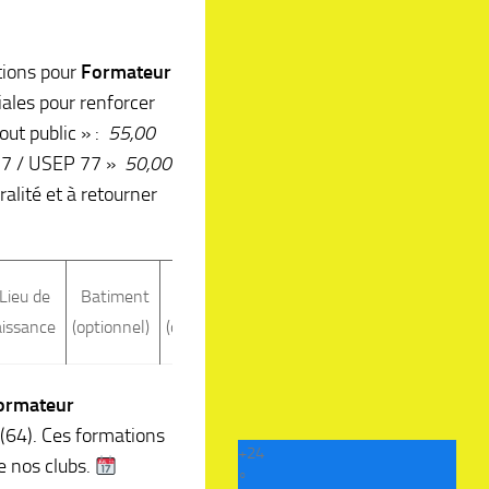
ions pour
Formateur
les pour renforcer
Tout public » :
55,00
77 / USEP 77 »
50,00
ralité et à retourner
Nom 
Lieu de
Batiment
Escalier
N° Voie
Type Voie
vo
aissance
(optionnel)
(optionnel)
(optionnel)
(optionnel)
(opti
ormateur
(64). Ces formations
+
24
e nos clubs.
°