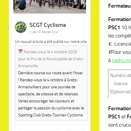
Formateu
Formatio
SCGT Cyclisme
PSC1
10 f
1 jour 5 heures il y a
les compét
Un nouvel article a été publié sur notre site
€,
Licenci
€
Pour vous
Rendez-vous le 4 octobre 2026
pour le Prix de la Municipalité de Gretz-
à
cedric.m
Armainvillie
Dernière course sur route avant l'hiver
Numéro d
! Rendez-vous le 4 octobre à Gretz-
licence
Armainvilliers pour une journée de
(Optionnel
spectacle, de vitesse et de relances.
Venez encourager les coureurs et
Formation
partager la passion du cyclisme avec le
Sporting Club Gretz-Tournan Cyclisme.
PSC1
et
F
sont cruci