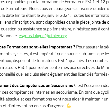
laces disponibles pour la formation de Formateur PSC1 et 12 p
 de Formateurs. Nous vous encourageons à inscrire rapide
, la date limite étant le 26 janvier 2024. Toutes les informat
 liens d’inscription, sont disponibles dans la pièce jointe de 
 question ou assistance supplémentaire, n’hésitez pas à con
Nationale.
esyritis.laligue@ufolep.org
ces Formations sont-elles Importantes ?
Pour assurer la séc
ents cyclistes, il est impératif que chaque club, ainsi que l
taux, disposent de formateurs PSC1 qualifiés. Les comités 
rmateurs PSC1 pour rester conformes aux directives du Minist
onseillé que les clubs aient également des licenciés formés
ement des Compétences en Secourisme
C’est l’occasion idé
 des compétences internes en secourisme. En tant que cyclist
rité absolue et ces formations vont nous aider à maintenir u
n et d’intervention en cas d’urgence.