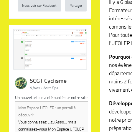
Il y a 6 p
Nous voir sur Facebook
Partager
Formateur
intéressés
compris les
Pour toute
l’UFOLEP 
Pourquoi 
nos événem
départemen
SCGT Cyclisme
moins 2 fo
5 jours 1 heure il y a
vivement c
Un nouvel article a été publié sur notre site
Développ
Mon Espace UFOLEP : un portail à
développer
découvrir
notre prio
Vous connaissez Ligu'Asso… mais
préparatio
connaissez-vous Mon Espace UFOLEP