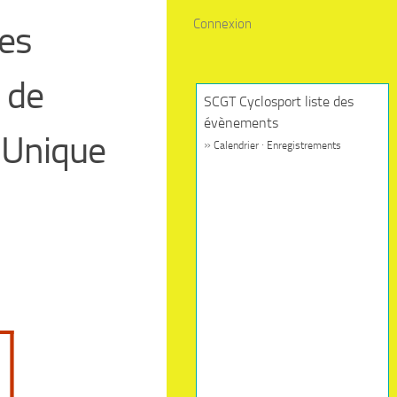
Connexion
les
 de
SCGT Cyclosport liste des
évènements
 Unique
»
·
Calendrier
Enregistrements