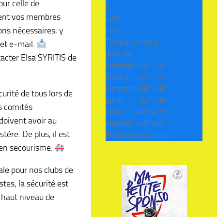
our celle de
C
ment vos membres
+
26°
ions nécessaires, y
+
14°
Tournan-en-Brie
cet e-mail.
Jeudi, 06
tacter Elsa SYRITIS de
Vendredi
+
30°
+
12°
Samedi
+
33°
+
14°
Dimanche
+
35°
+
18°
urité de tous lors de
Lundi
+
33°
+
18°
es comités
Mardi
+
36°
+
19°
doivent avoir au
Mercredi
+
39°
+
22°
ère. De plus, il est
Prévisions sur 7 jours
 en secourisme.
ale pour nos clubs de
es, la sécurité est
n haut niveau de