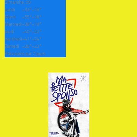
Dimanche, 09
Lundi
+
33°
+
15°
Mardi
+
35°
+
16°
Mercredi
+
38°
+
19°
Jeudi
+
40°
+
22°
Vendredi
+
41°
+
24°
Samedi
+
38°
+
23°
Prévisions sur 7 jours