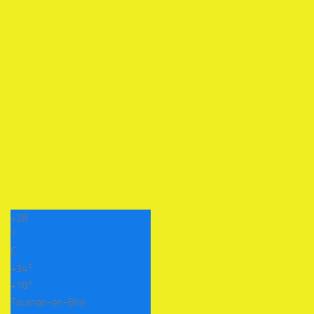
+
28
°
C
+
34°
+
18°
Tournan-en-Brie