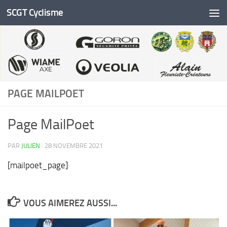
SCGT Cyclisme
Skip to content
PAGE MAILPOET
Page MailPoet
PAR
JULIEN
·
28 NOVEMBRE 2021
[mailpoet_page]
VOUS AIMEREZ AUSSI...