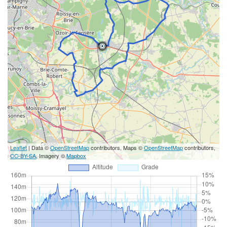
Leaflet
| Data ©
OpenStreetMap
contributors, Maps ©
OpenStreetMap
contributors,
CC-BY-SA
, Imagery ©
Mapbox