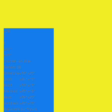
+
28
°
C
+
31°
+
13°
Tournan-en-Brie
Samedi, 08
Dimanche
+
35°
+
20°
Lundi
+
34°
+
19°
Mardi
+
33°
+
15°
Mercredi
+
35°
+
16°
Jeudi
+
39°
+
20°
Vendredi
+
39°
+
23°
Prévisions sur 7 jours