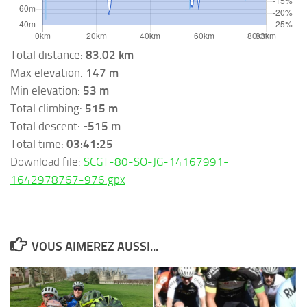
Total distance:
83.02 km
Max elevation:
147 m
Min elevation:
53 m
Total climbing:
515 m
Total descent:
-515 m
Total time:
03:41:25
Download file:
SCGT-80-SO-JG-14167991-
1642978767-976.gpx
VOUS AIMEREZ AUSSI...