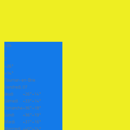
+
24
°
C
+
26°
+
14°
Tournan-en-Brie
Vendredi, 07
Jeudi
+
26°
+
14°
Samedi
+
33°
+
14°
Dimanche
+
36°
+
18°
Lundi
+
36°
+
19°
Mardi
+
37°
+
16°
Mercredi
+
40°
+
24°